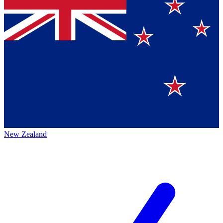
New Zealand