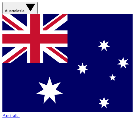
Australasia
Australia