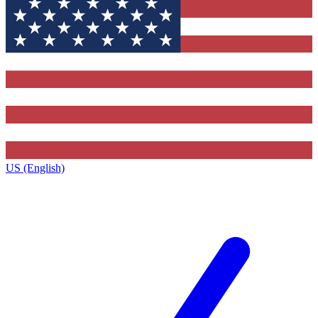
US (English)