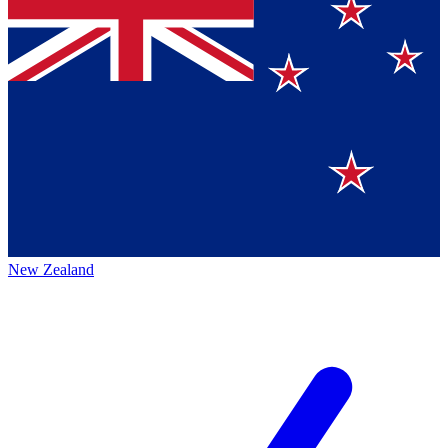
New Zealand