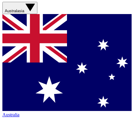
Australasia
Australia