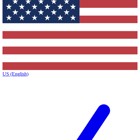
US (English)