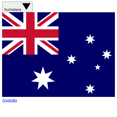
Australasia
Australia