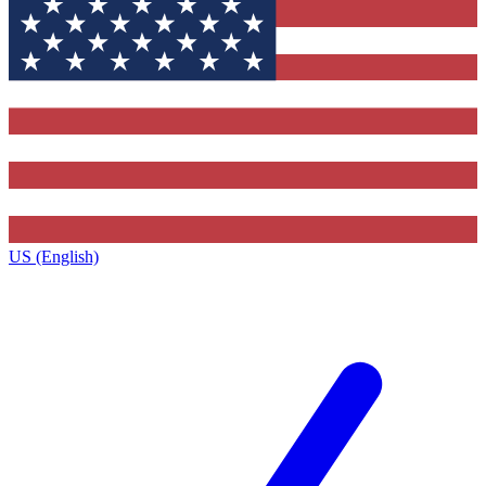
US (English)