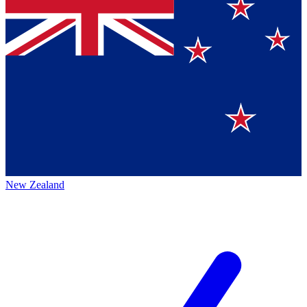
New Zealand