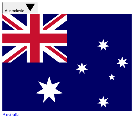
Australasia
Australia