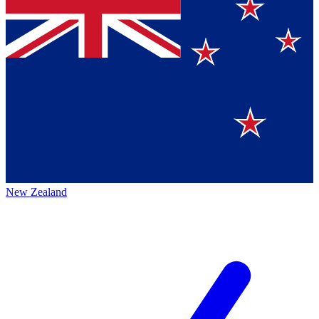
New Zealand