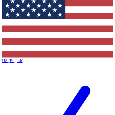
US (English)