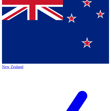
New Zealand