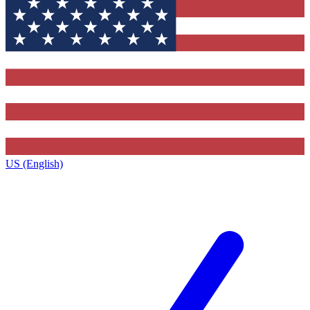
US (English)