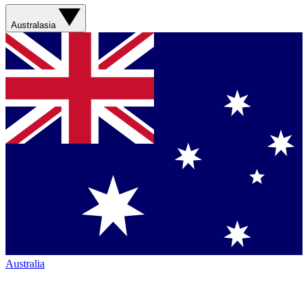
Australasia
Australia