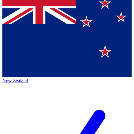
New Zealand