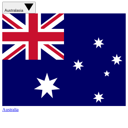
Australasia
Australia