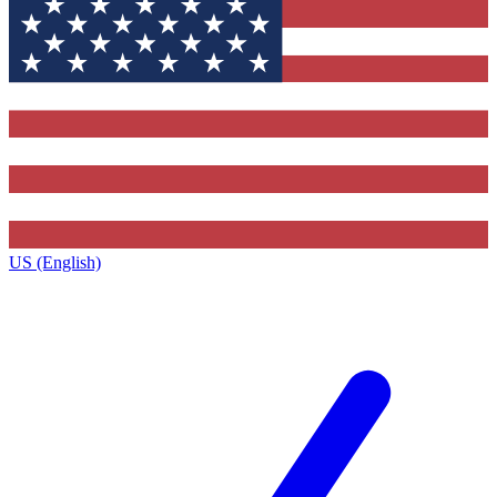
US (English)