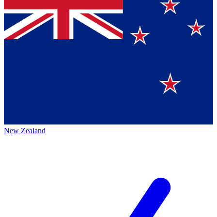
New Zealand