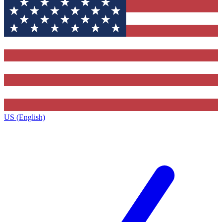
US (English)