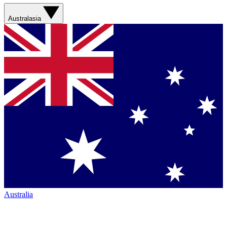
Australasia
Australia