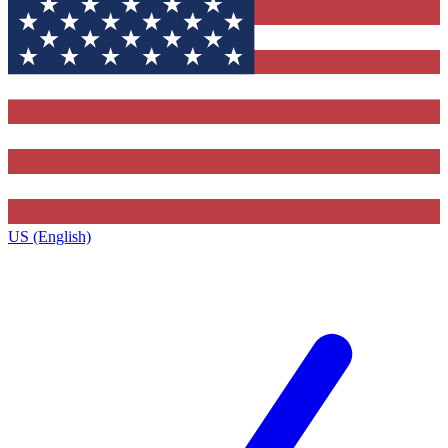
US (English)