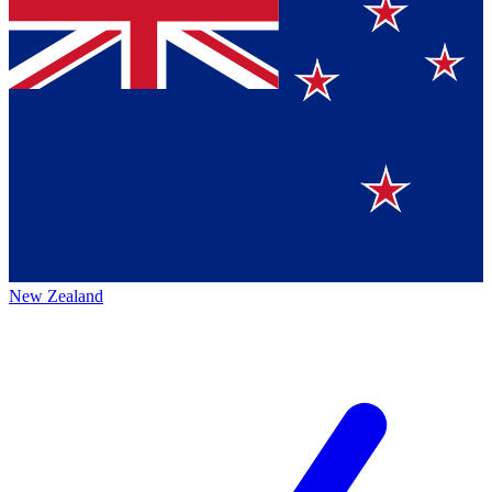
New Zealand