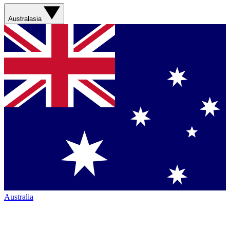
Australasia
Australia