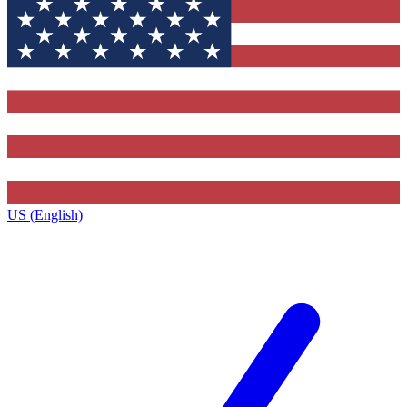
US (English)