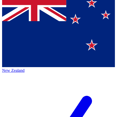
New Zealand