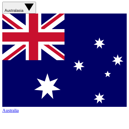
Australasia
Australia