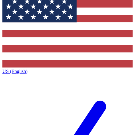
US (English)