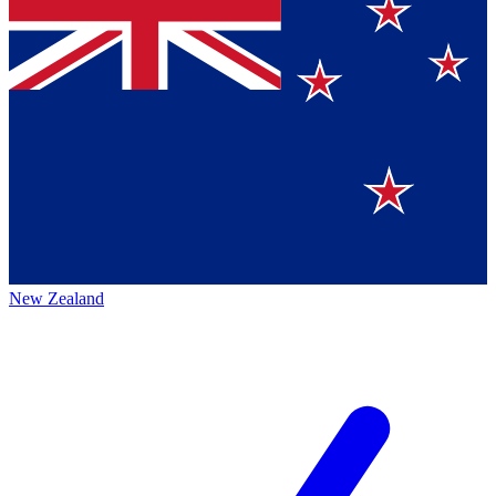
New Zealand