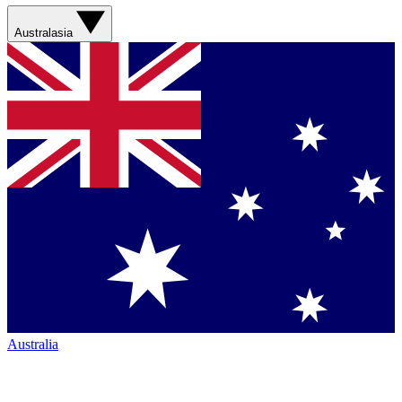
Australasia
Australia