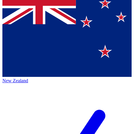
New Zealand