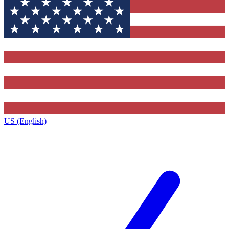
US (English)