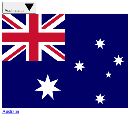
Australasia
Australia