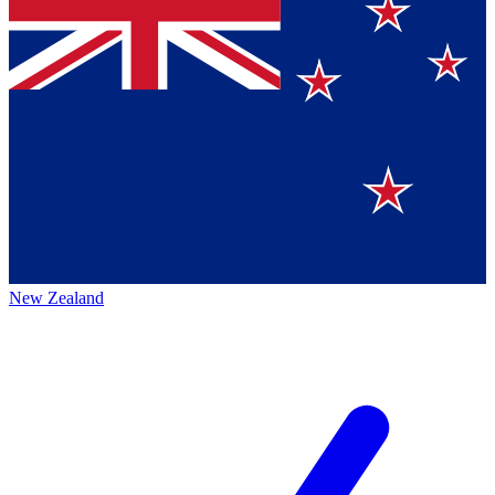
New Zealand