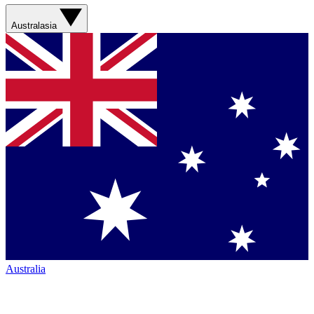
Australasia
Australia