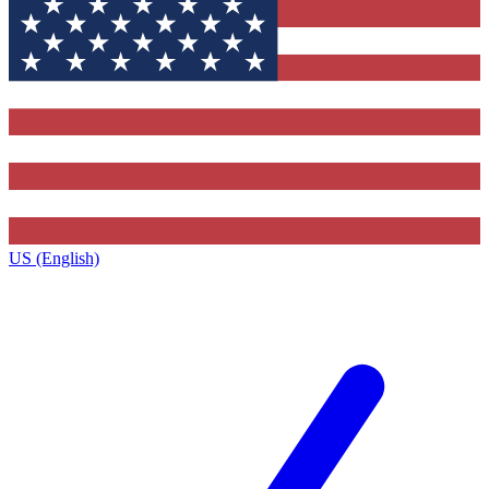
US (English)