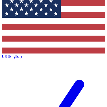
US (English)