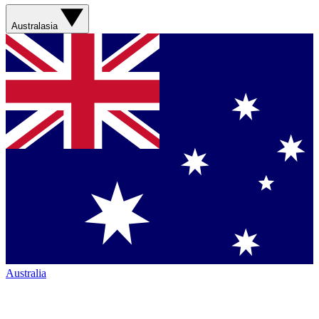
Australasia
Australia