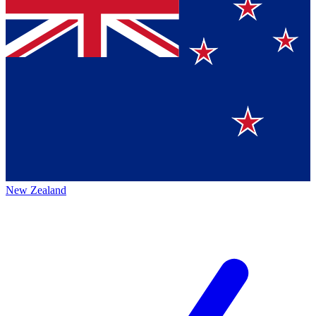
New Zealand