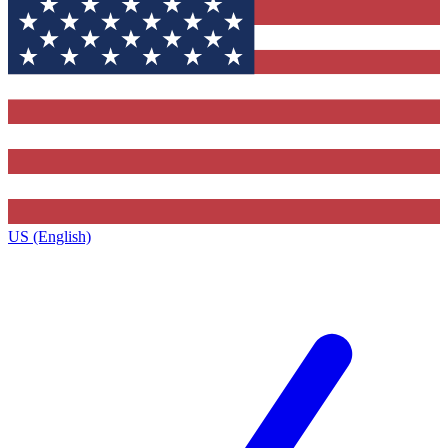
US (English)