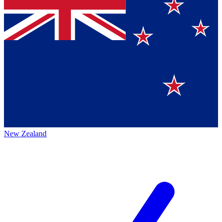
New Zealand