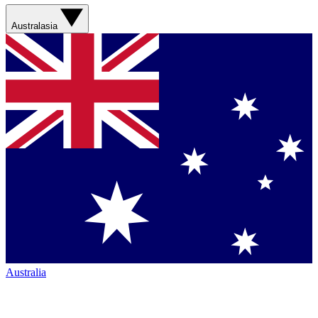
Australasia
Australia