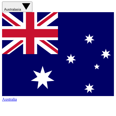
Australasia
Australia