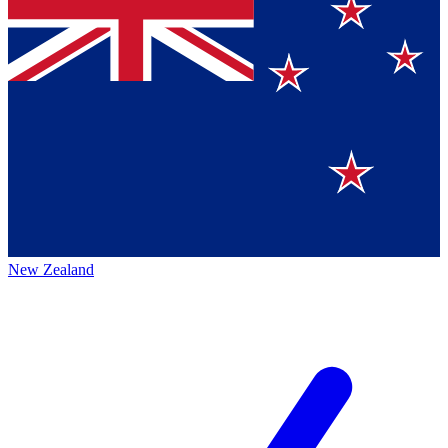
New Zealand