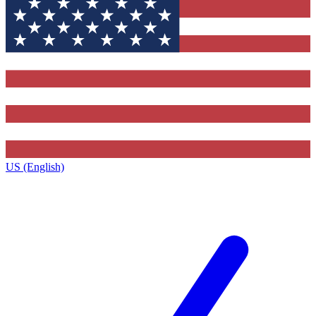
US (English)