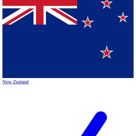
New Zealand