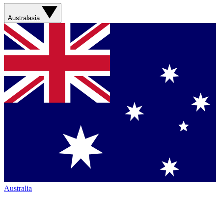
Australasia
Australia