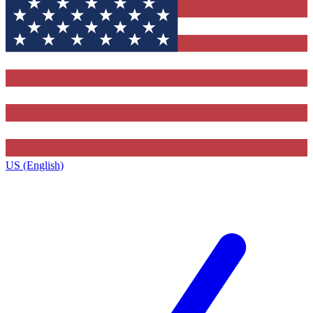
US (English)