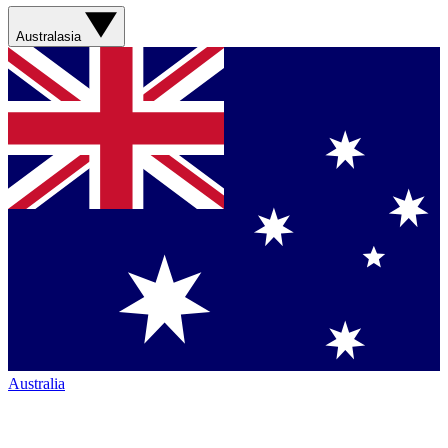
Australasia
Australia