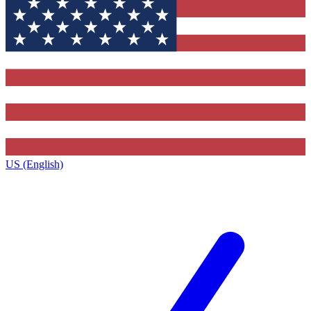
US (English)