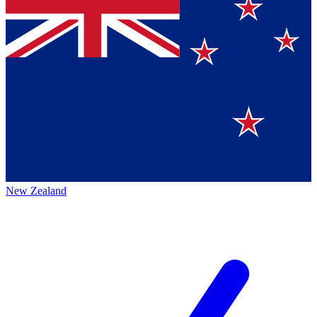
New Zealand