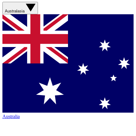
Australasia
Australia