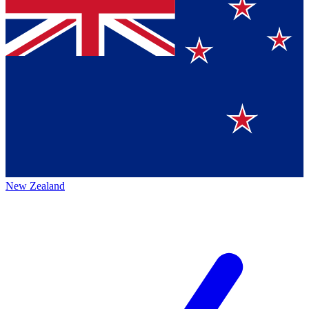
New Zealand