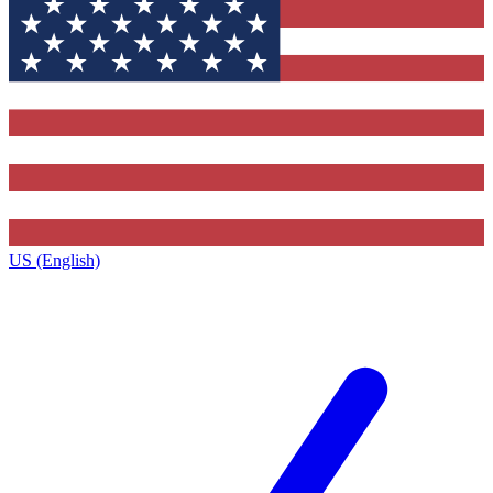
US (English)