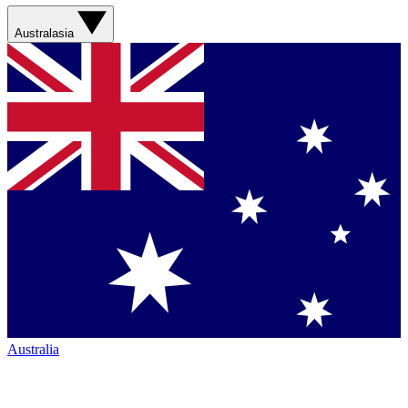
Australasia
Australia