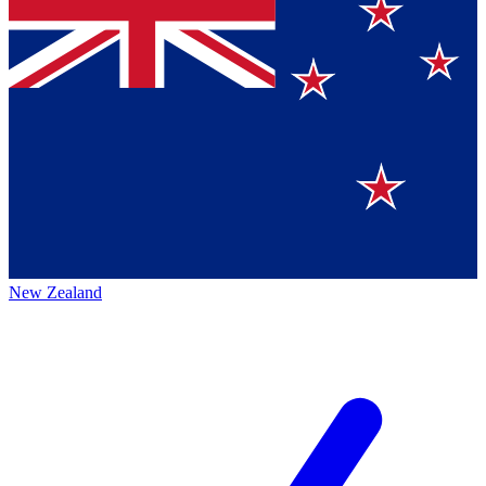
New Zealand