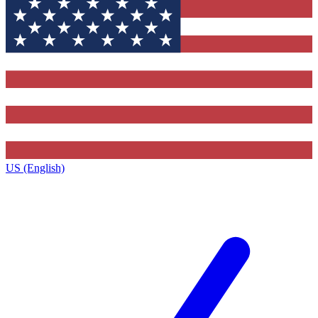
US (English)