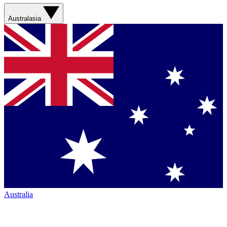
Australasia
Australia