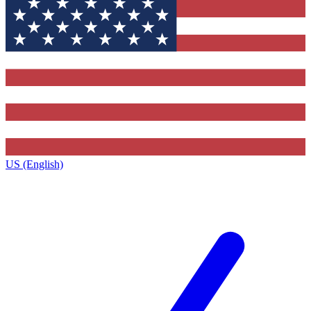
US (English)