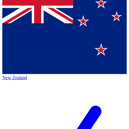
New Zealand