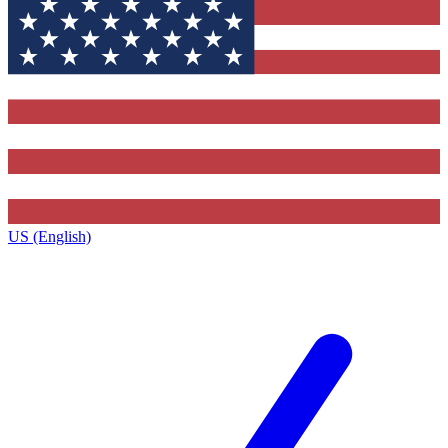
US (English)