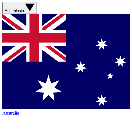
Australasia
Australia