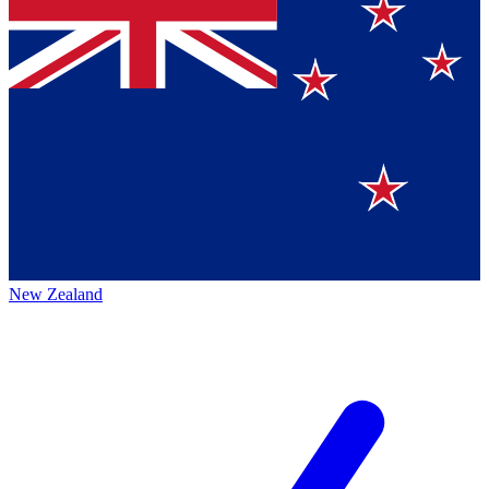
New Zealand