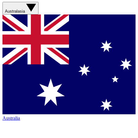
Australasia
Australia