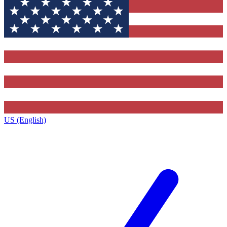
US (English)