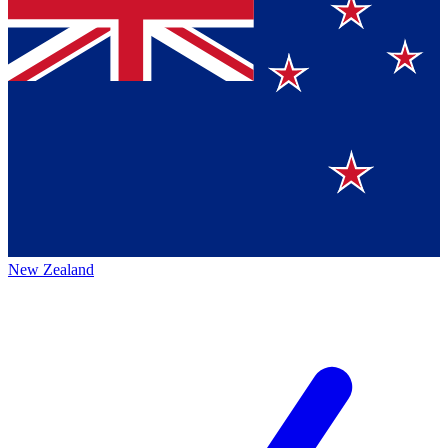
New Zealand