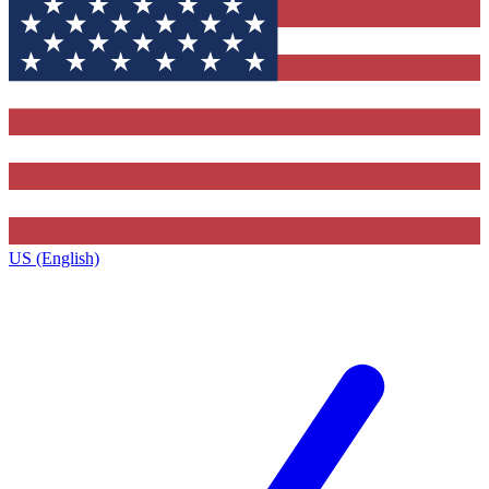
US (English)