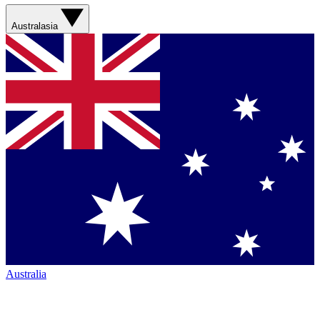
Australasia
Australia