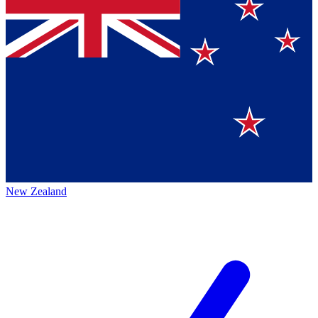
New Zealand