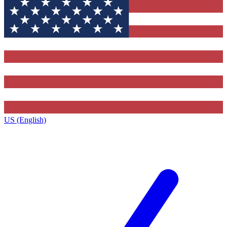
US (English)