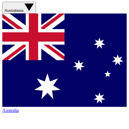
Australasia
Australia