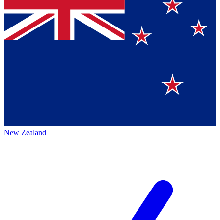
New Zealand