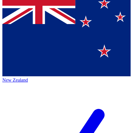
New Zealand