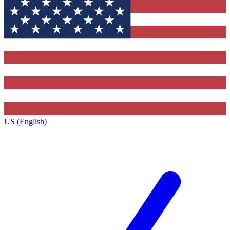
US (English)