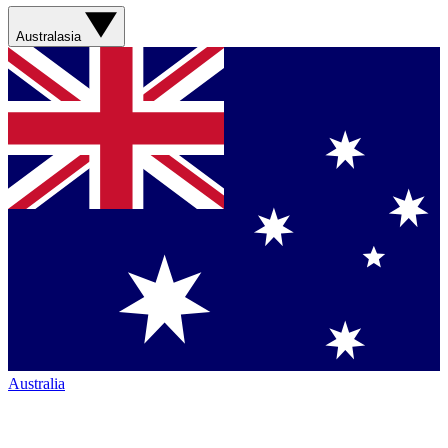
Australasia
Australia