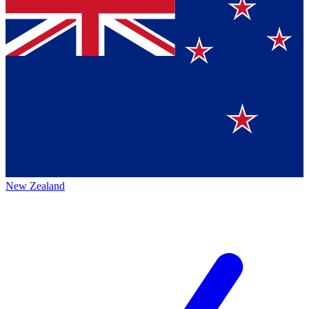
New Zealand