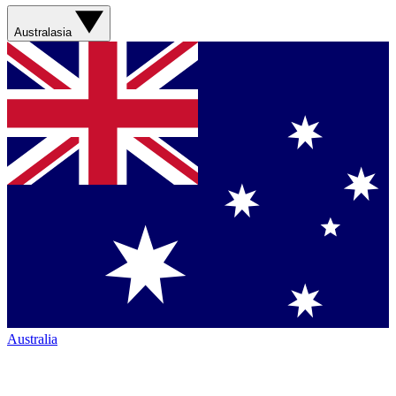
Australasia
Australia