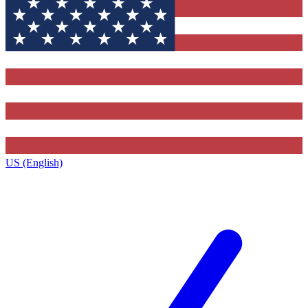
US (English)