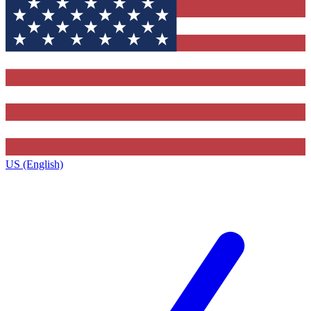
US (English)