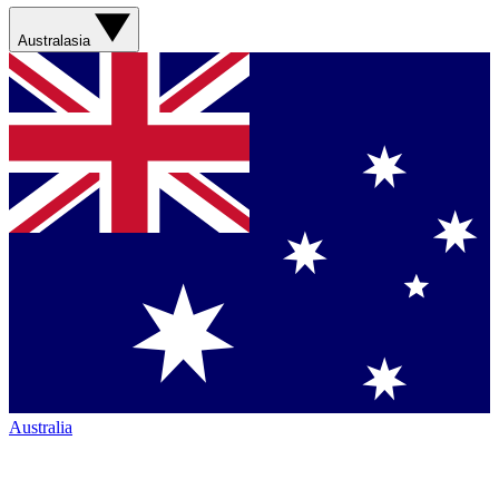
Australasia
Australia