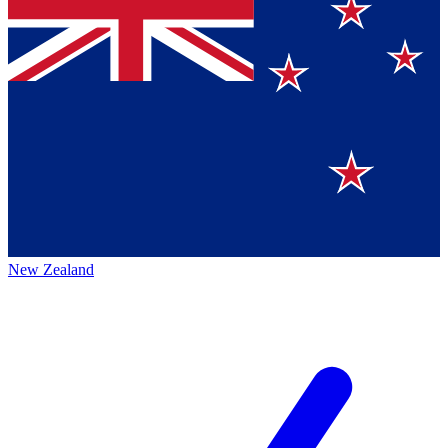
New Zealand