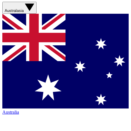
Australasia
Australia