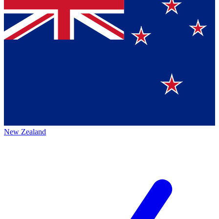
New Zealand