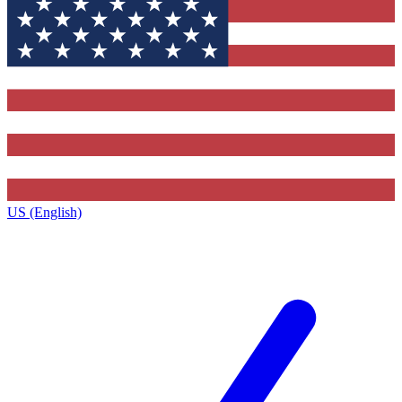
US (English)