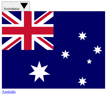
Australasia
Australia