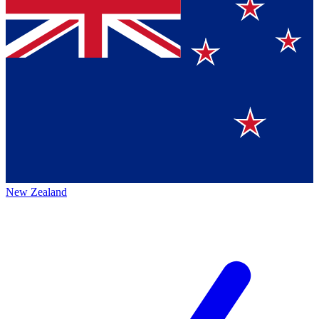
New Zealand