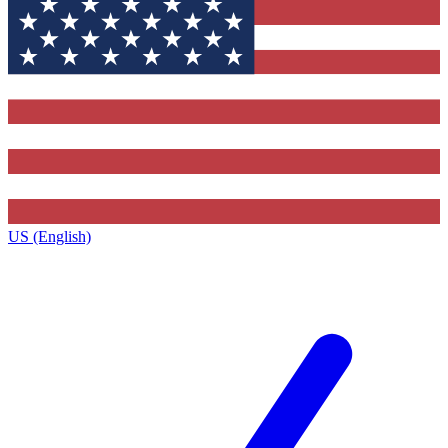
US (English)