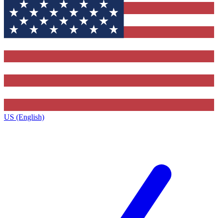
US (English)