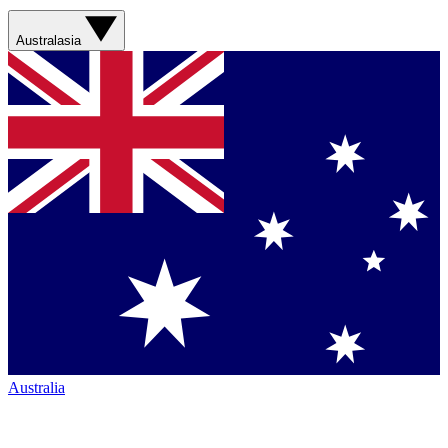
Australasia
Australia