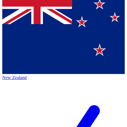
New Zealand