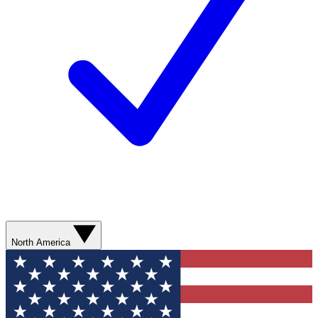
North America