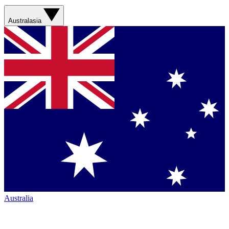
Australasia
Australia