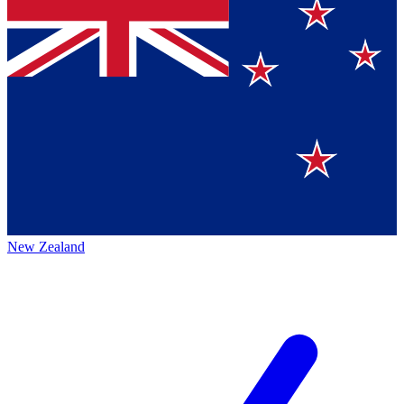
New Zealand