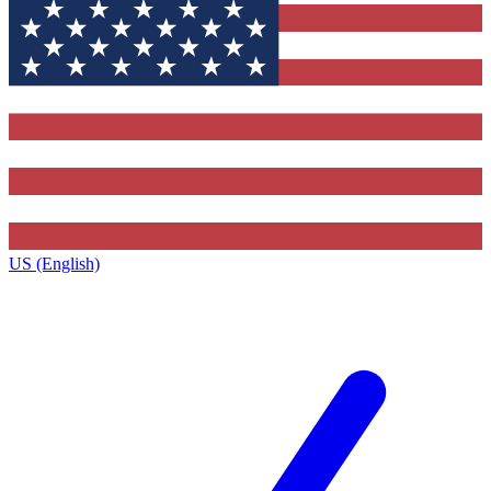
US (English)