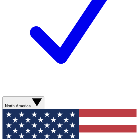
North America