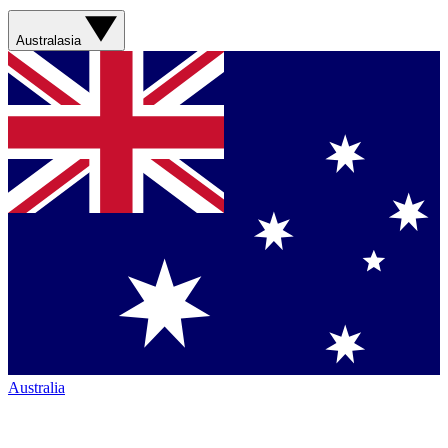
Australasia
Australia