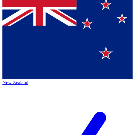
New Zealand