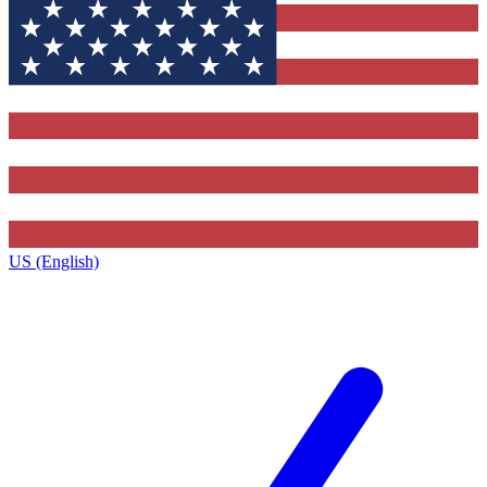
US (English)