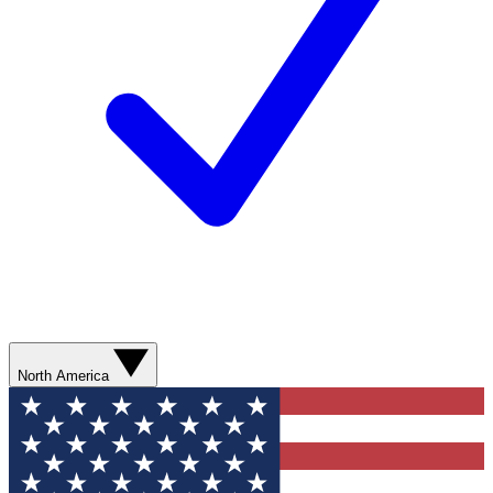
North America