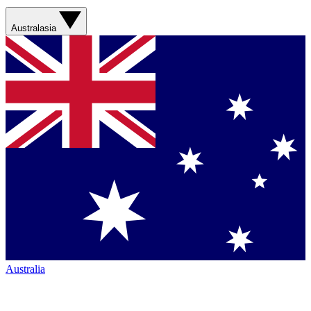
Australasia
Australia