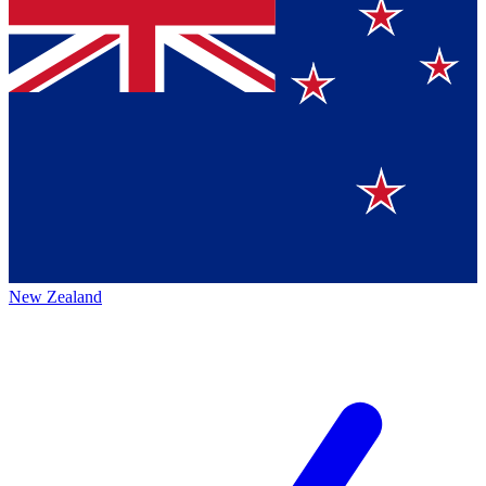
New Zealand