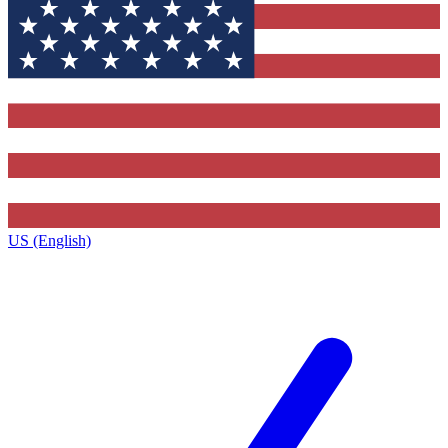
US (English)