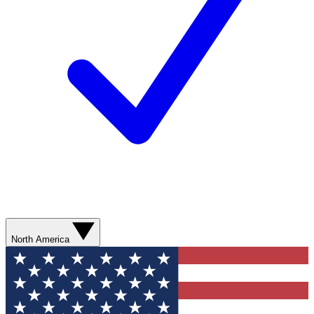
North America