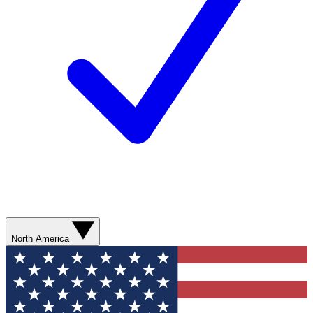
North America