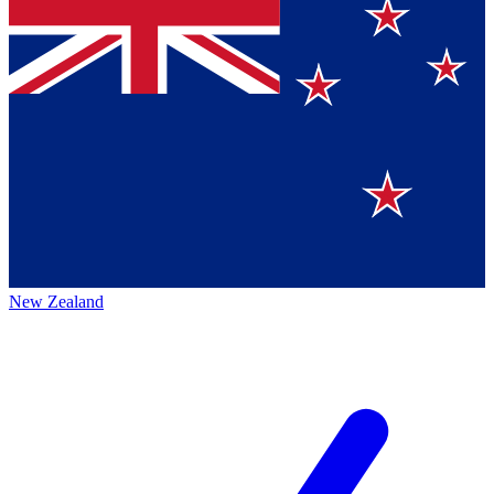
New Zealand