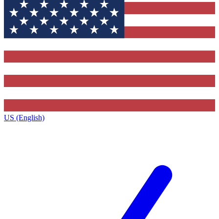
US (English)