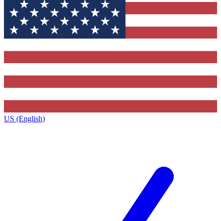
US (English)