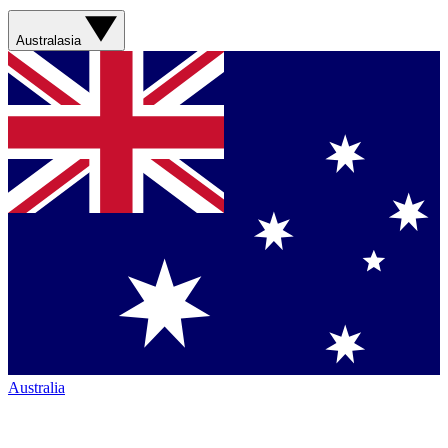
Australasia
Australia