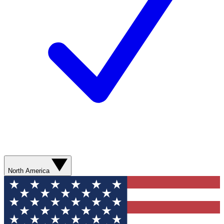
North America