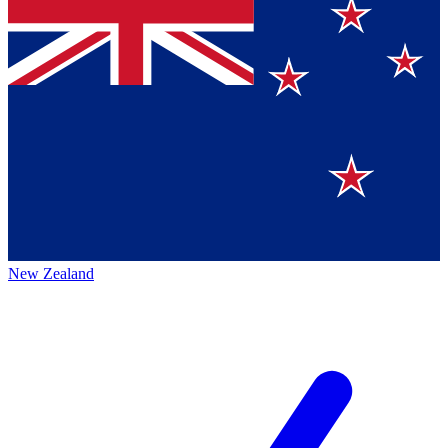
New Zealand