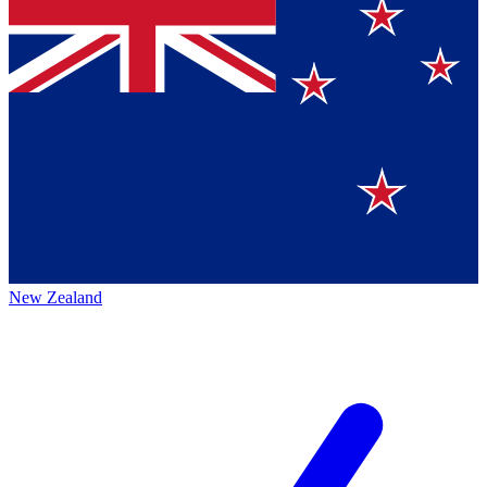
New Zealand