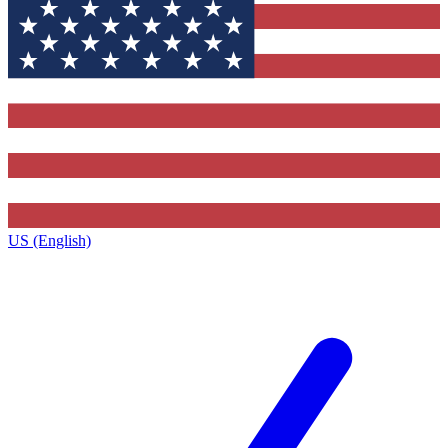
US (English)