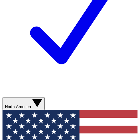
North America