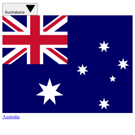
Australasia
Australia