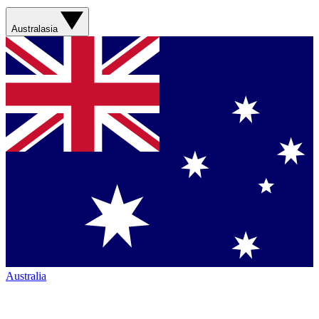
Australasia
Australia