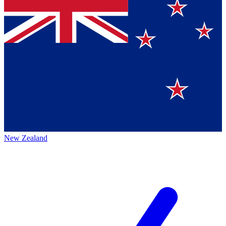
New Zealand