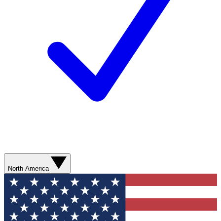
North America