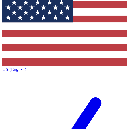
US (English)