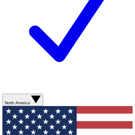
North America