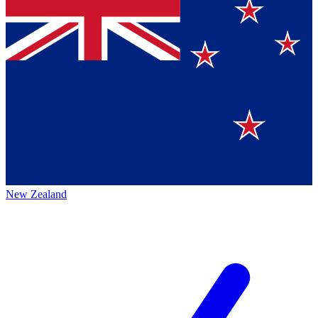
New Zealand