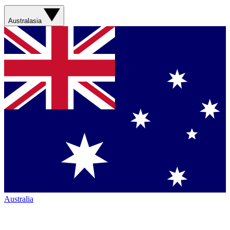
Australasia
Australia