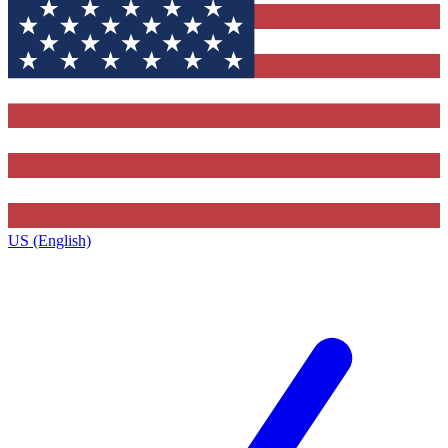
US (English)