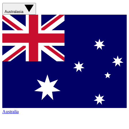
Australasia
Australia