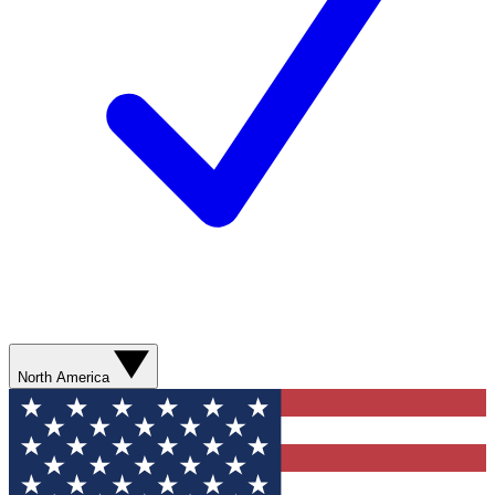
North America