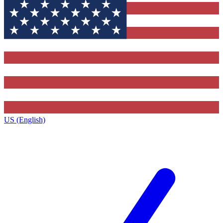
US (English)