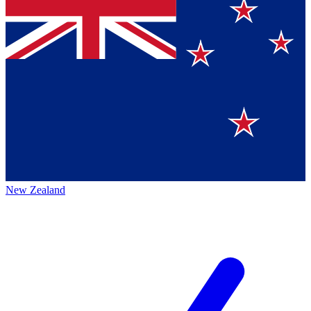
New Zealand