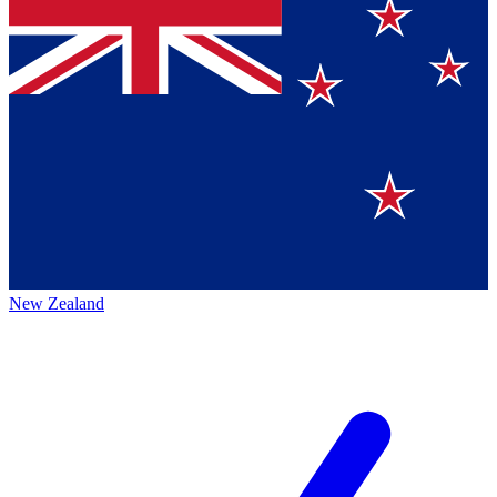
New Zealand