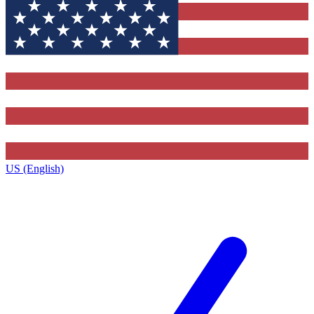
US (English)