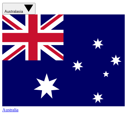
Australasia
Australia