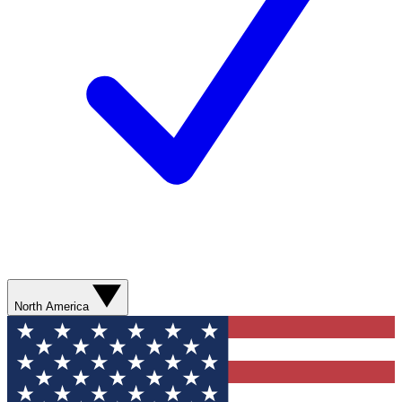
North America