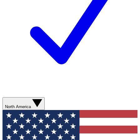
North America