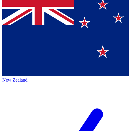
New Zealand