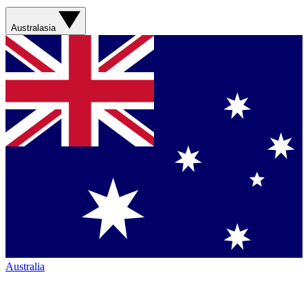
Australasia
Australia