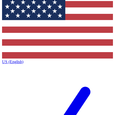
US (English)