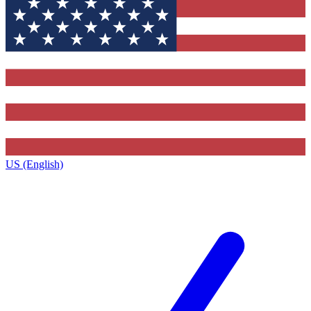
US (English)