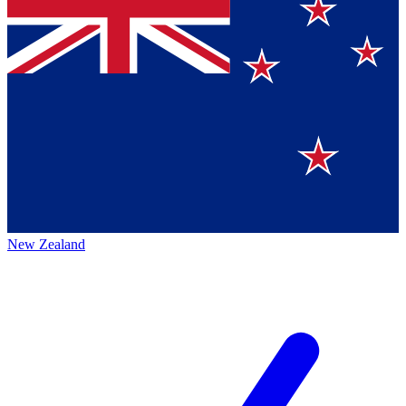
New Zealand