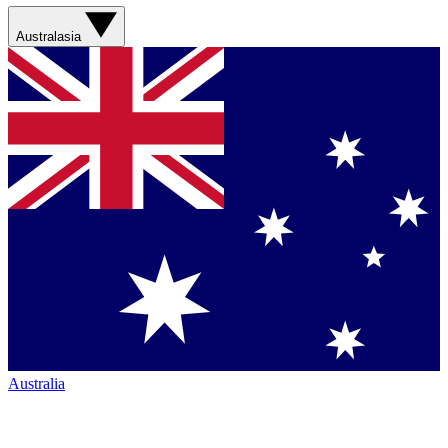
Australasia
Australia