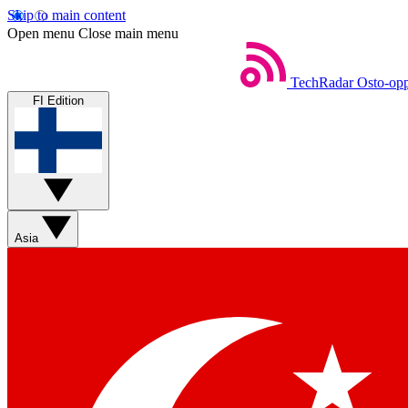
Skip to main content
Open menu
Close main menu
TechRadar
Osto-opp
FI Edition
Asia