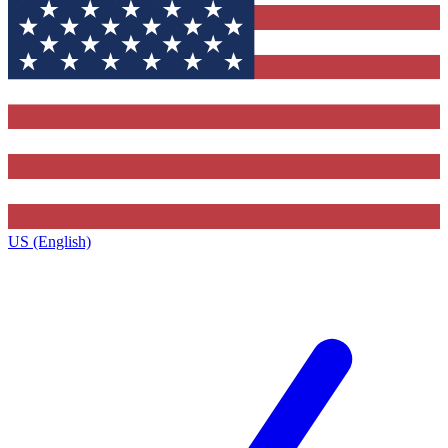
US (English)