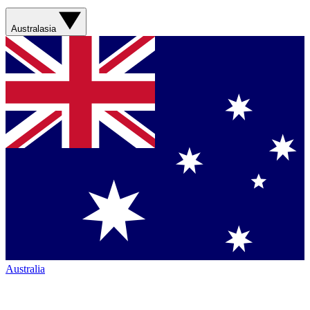
Australasia
Australia