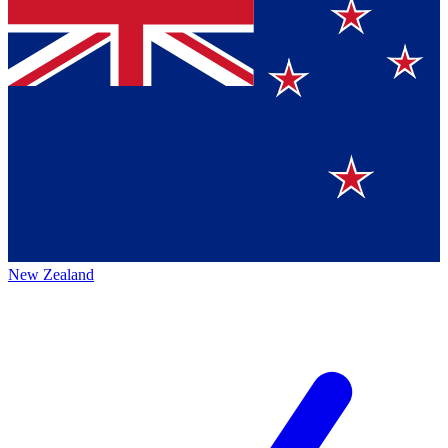
New Zealand