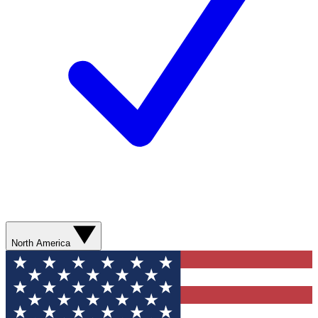
North America