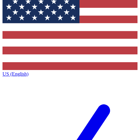
US (English)