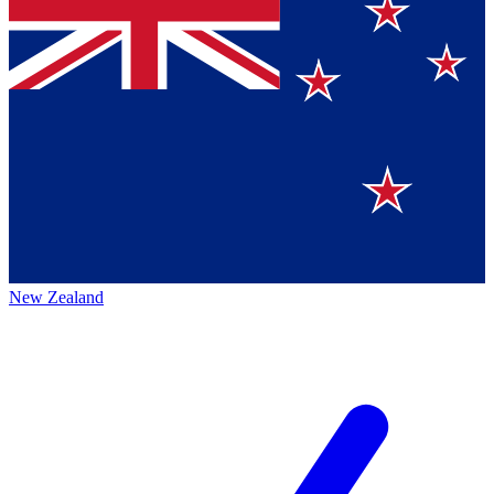
New Zealand