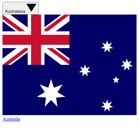
Australasia
Australia