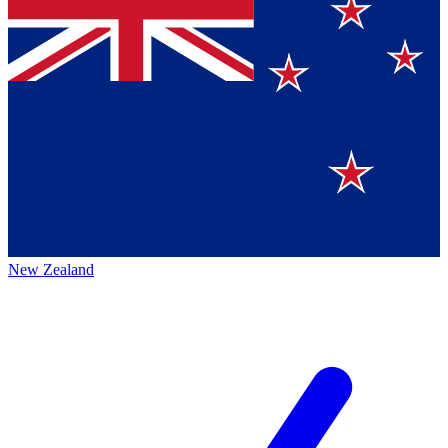
New Zealand