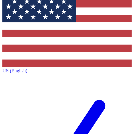
US (English)