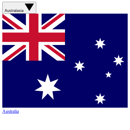
Australasia
Australia