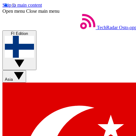
Skip to main content
Open menu
Close main menu
TechRadar
Osto-opp
FI Edition
Asia