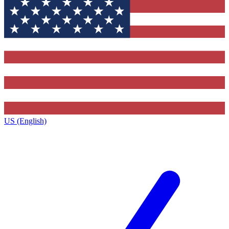
US (English)