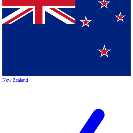
New Zealand