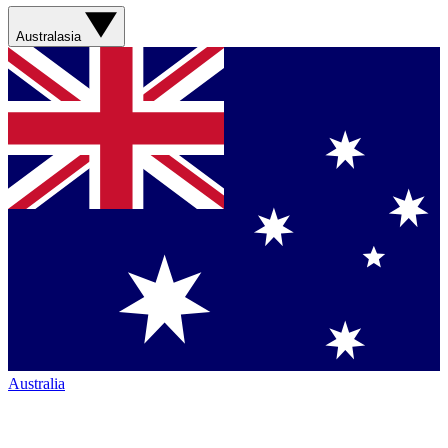
Australasia
Australia