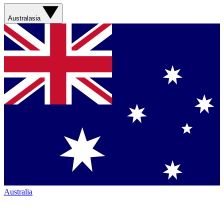
Australasia
Australia