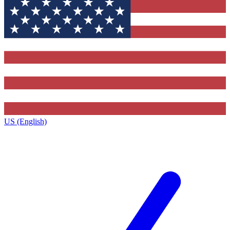
US (English)