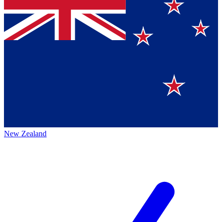
New Zealand