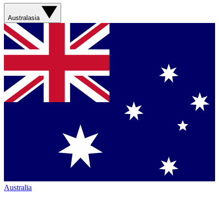
Australasia
Australia