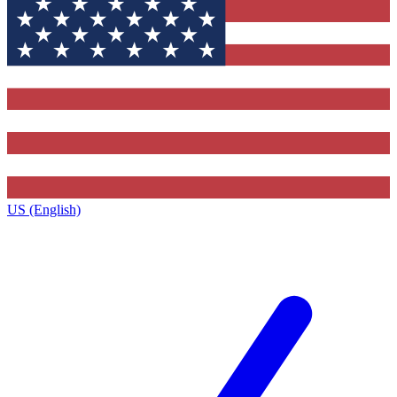
US (English)