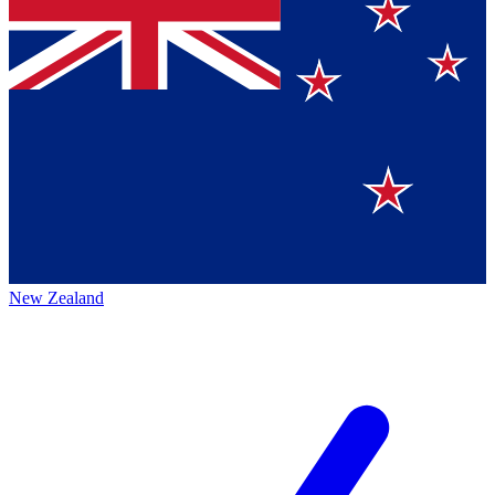
New Zealand